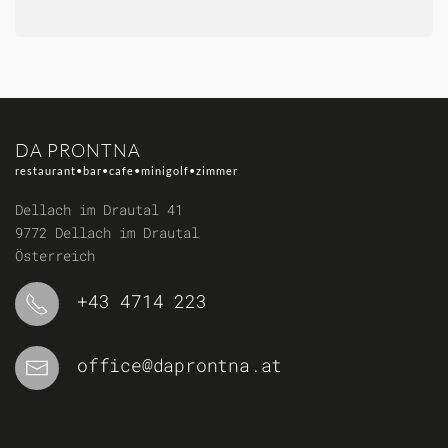
DA PRONTNA
restaurant•bar•cafe•minigolf•zimmer
Dellach im Drautal 41
9772 Dellach im Drautal
Österreich
+43 4714 223
office@daprontna.at