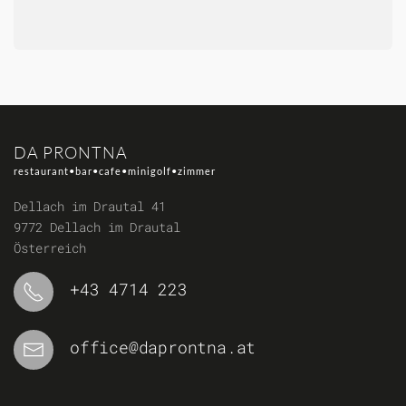
DA PRONTNA
restaurant•bar•cafe•minigolf•zimmer
Dellach im Drautal 41
9772 Dellach im Drautal
Österreich
+43 4714 223
office@daprontna.at